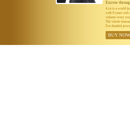
Escrow throug
4.cn is a world 
with 6 years ric
volume every year
The whole transa
For detailed proc
BUY NO